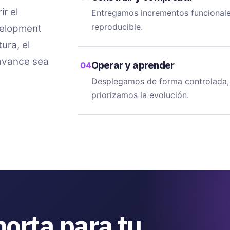
r el
Entregamos incrementos funcionales
reproducible.
velopment
ura, el
 avance sea
Operar y aprender
04
Desplegamos de forma controlada,
priorizamos la evolución.
porta para tu