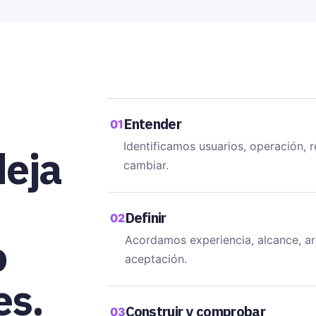
Entender
01
Identificamos usuarios, operación, r
deja
cambiar.
Definir
02
o
Acordamos experiencia, alcance, arq
aceptación.
es.
Construir y comprobar
03