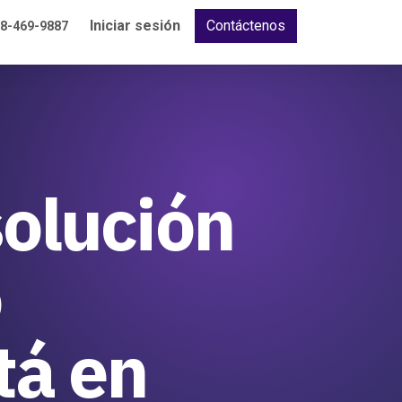
Iniciar sesión
Contáctenos
18-469-9887
solución
o
tá en