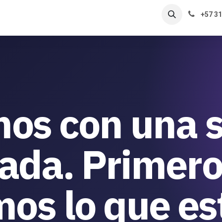
s de éxito
Nosotros
Contacto
+57 3
mos con una 
cada. Primer
os lo que es