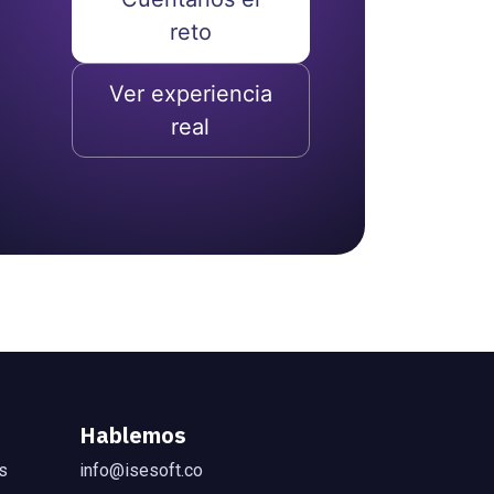
reto
Ver experiencia
real
Hablemos
s
info@isesoft.co