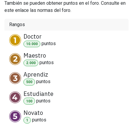
También se pueden obtener puntos en el foro. Consulte en
este enlace las normas del foro.
Rangos
Doctor
punto
s
10.000
Maestro
punto
s
2.000
Aprendiz
punto
s
500
Estudiante
punto
s
100
Novato
punto
s
1